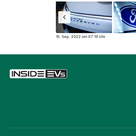
15. Sep. 2022
um
07:19 Uhr