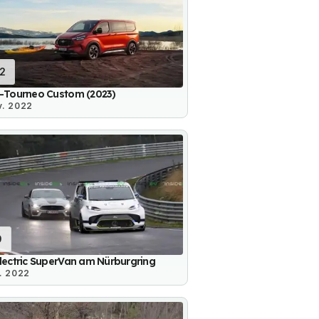
12
E-Tourneo Custom (2023)
v. 2022
9
lectric SuperVan am Nürburgring
. 2022