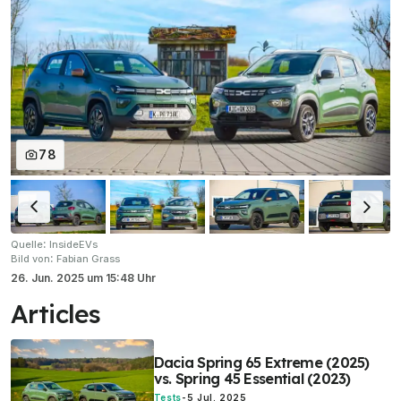
78
:
Quelle
InsideEVs
:
Bild von
Fabian Grass
26. Jun. 2025
um
15:48 Uhr
Articles
Dacia Spring 65 Extreme (2025)
vs. Spring 45 Essential (2023)
Tests
-
5 Jul. 2025