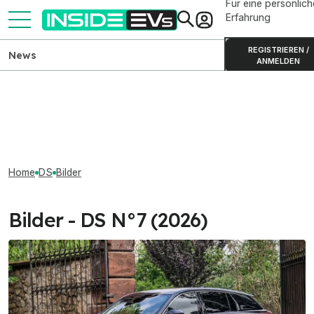
Für eine persönlich
Erfahrung
REGISTRIEREN /
News
ANMELDEN
Home
DS
Bilder
Bilder - DS N°7 (2026)