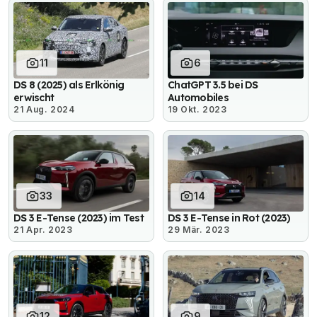
11
6
DS 8 (2025) als Erlkönig
ChatGPT 3.5 bei DS
erwischt
Automobiles
21 Aug. 2024
19 Okt. 2023
33
14
DS 3 E-Tense (2023) im Test
DS 3 E-Tense in Rot (2023)
21 Apr. 2023
29 Mär. 2023
12
9