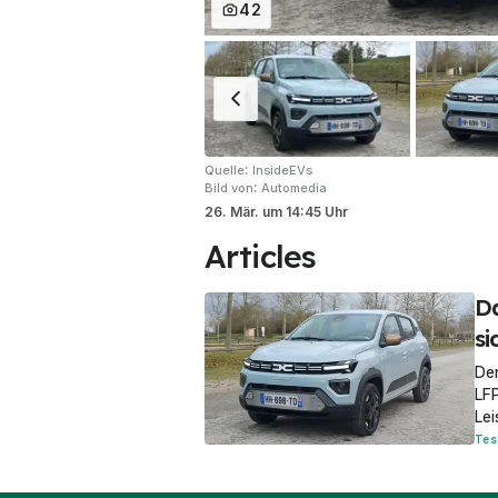
42
:
Quelle
InsideEVs
:
Bild von
Automedia
26. Mär.
um
14:45 Uhr
Articles
Da
si
De
LFP
Le
Tes