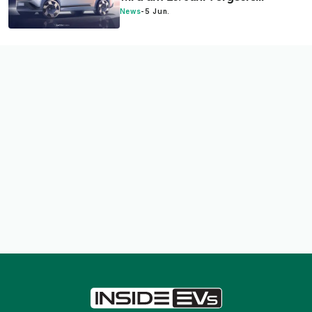
News
-
5 Jun.