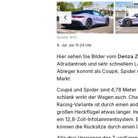
:
Quelle
BYD
9. Jul.
um
11:29 Uhr
Hier sehen Sie Bilder vom
Denza Z
Allradantrieb und sehr schnellem
Ableger kommt als Coupé, Spider u
Markt.
Coupé und Spider sind 4,78 Meter 
schlank wirkt der Wagen auch. Char
Racing-Variante ist durch einen and
großen Heckflügel etwas länger. In
ein 12,8-Zoll-Infotainmentsystem. 
können die Rücksitze durch einen Ü
Alle drei Versionen des Z verfügen