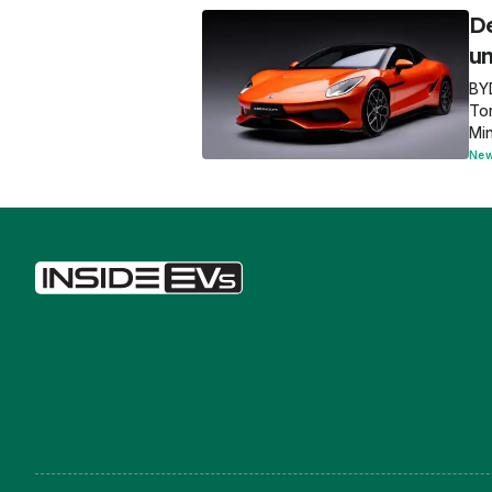
De
u
BYD
Tor
Mi
Ne