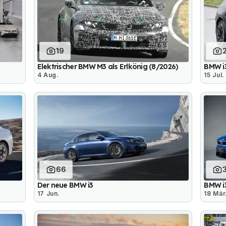
19
Elektrischer BMW M3 als Erlkönig (8/2026)
BMW i3
4 Aug.
15 Jul.
66
Der neue BMW i3
BMW i3
17 Jun.
18 Mär