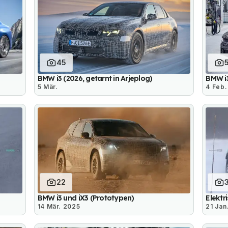
45
BMW i3 (2026, getarnt in Arjeplog)
BMW i3
5 Mär.
4 Feb.
22
BMW i3 und iX3 (Prototypen)
Elektr
14 Mär. 2025
21 Jan