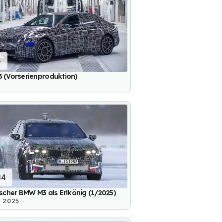
5
 (Vorserienproduktion)
34
ischer BMW M3 als Erlkönig (1/2025)
. 2025