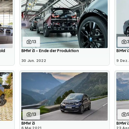
13
old
BMW i3 – Ende der Produktion
BMW i3
30 Jun. 2022
9 Dez.
13
BMW i3
BMW i3
6 Mai 2021
23 Apr