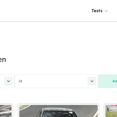
Tests
en
i3