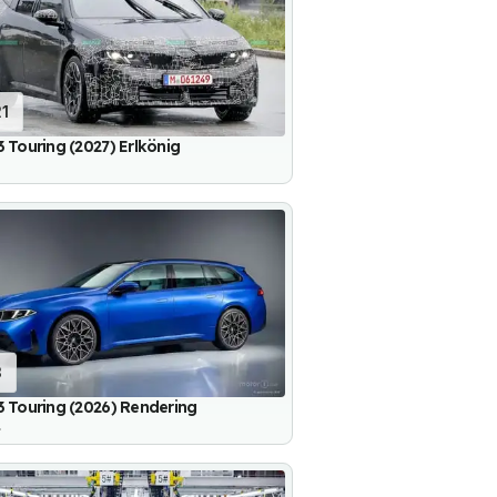
21
 Touring (2027) Erlkönig
3
 Touring (2026) Rendering
.