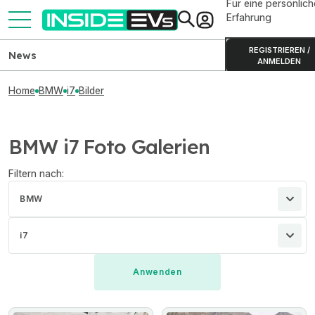
Für eine persönlich
Erfahrung
REGISTRIEREN /
News
ANMELDEN
Home
BMW
i7
Bilder
BMW i7 Foto Galerien
Filtern nach:
BMW
i7