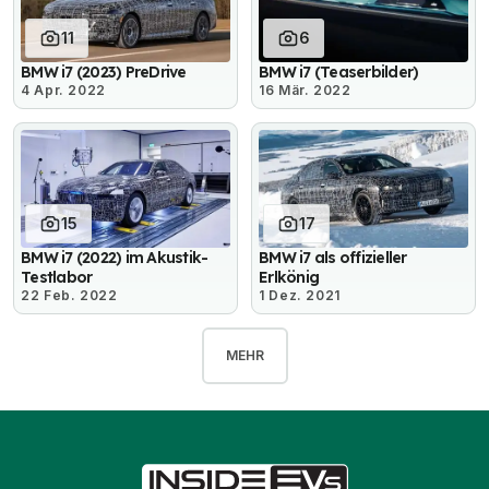
11
6
BMW i7 (2023) PreDrive
BMW i7 (Teaserbilder)
4 Apr. 2022
16 Mär. 2022
15
17
BMW i7 (2022) im Akustik-
BMW i7 als offizieller
Testlabor
Erlkönig
22 Feb. 2022
1 Dez. 2021
MEHR