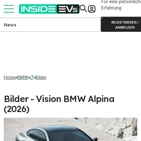
Für eine persönlich
Erfahrung
REGISTRIEREN /
News
ANMELDEN
Home
BMW
i7
Bilder
Bilder - Vision BMW Alpina
(2026)