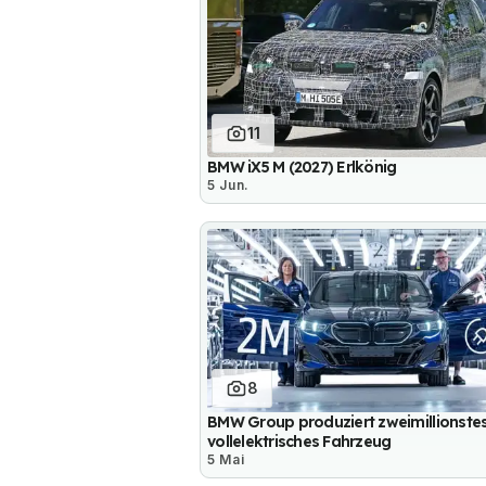
11
BMW iX5 M (2027) Erlkönig
5 Jun.
8
BMW Group produziert zweimillionste
vollelektrisches Fahrzeug
5 Mai