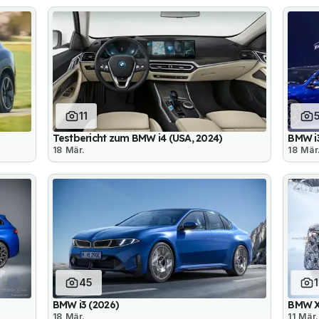
11
Testbericht zum BMW i4 (USA, 2024)
BMW i3
18 Mär.
18 Mär
45
BMW i3 (2026)
BMW X1
18 Mär.
11 Mär.