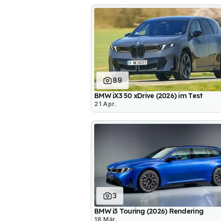
89
BMW iX3 50 xDrive (2026) im Test
21 Apr.
3
BMW i3 Touring (2026) Rendering
18 Mär.