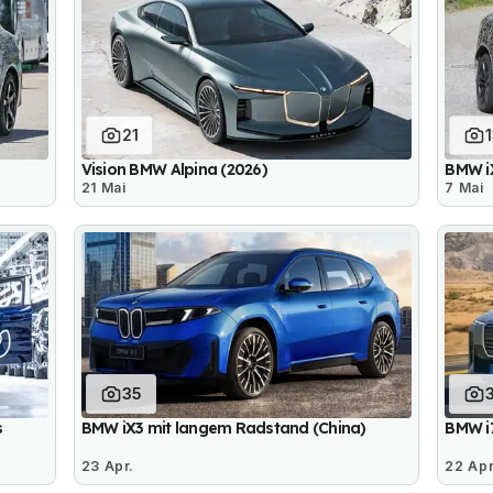
21
Vision BMW Alpina (2026)
BMW iX
21 Mai
7 Mai
35
s
BMW iX3 mit langem Radstand (China)
BMW i7
23 Apr.
22 Apr