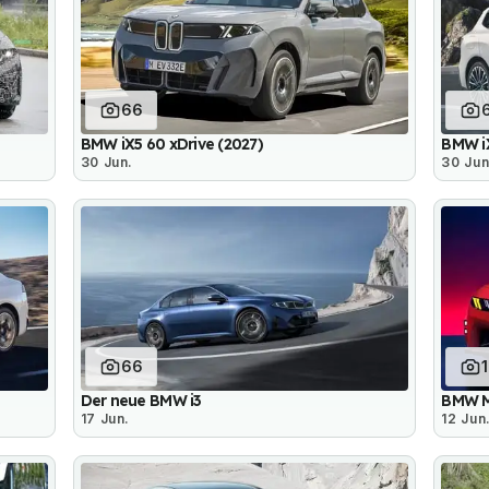
66
BMW iX5 60 xDrive (2027)
BMW i
30 Jun.
30 Jun
66
Der neue BMW i3
BMW M
17 Jun.
12 Jun