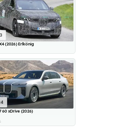
13
4 (2026) Erlkönig
34
 60 xDrive (2026)
.