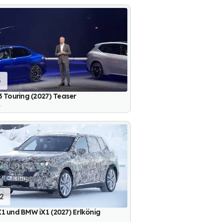
5
 Touring (2027) Teaser
.
12
 und BMW iX1 (2027) Erlkönig