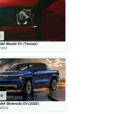
4
let Blazer EV (Teaser)
 2022
29
let Silverado EV (2023)
 2022