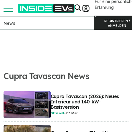
Für eine persönlich
Erfahrung
REGISTRIEREN /
News
ANMELDEN
Cupra Tavascan News
Cupra Tavascan (2026): Neues
Interieur und 140-kW-
Basisversion
Offiziell
-
27 Mär.