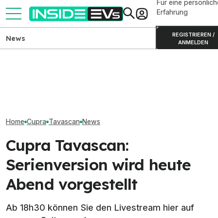
Für eine persönlich
Erfahrung
REGISTRIEREN /
News
ANMELDEN
Cupra Raval nun auch mit
BMW iX3: Alle Daten, Preise
99 kW und kleiner Batterie
und Reichweiten im
Smart #2 auf MII
erhältlich
Überblick
Winzling ist 2,7
Home
Cupra
Tavascan
News
Cupra Tavascan:
Serienversion wird heute
Abend vorgestellt
Ab 18h30 können Sie den Livestream hier auf