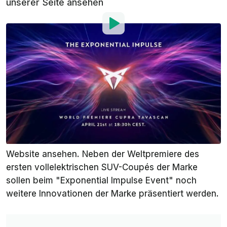
unserer Seite ansehen
Von
:
Stefan Leichsenring
21. Apr. 2023
um
11:27 Uhr
Als bevorzugte Quelle
InsideEVs auf Google
hinzufügen
Der Cupra Tavascan wird am heutigen Abend (21.
April, ab 18h30) in Berlin offiziell vorgestellt. Sie
können sich den Livestream dann hier auf unserer
Website ansehen. Neben der Weltpremiere des
ersten vollelektrischen SUV-Coupés der Marke
sollen beim "Exponential Impulse Event" noch
weitere Innovationen der Marke präsentiert werden.