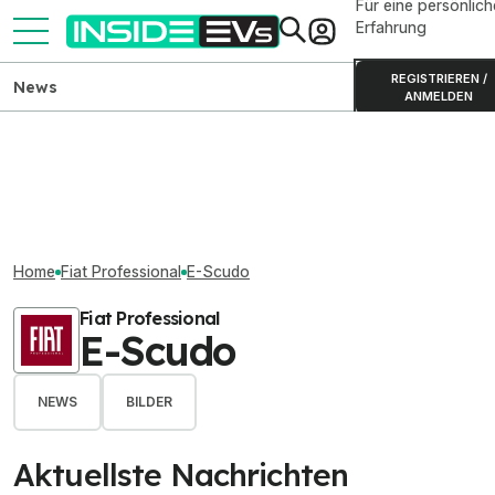
Für eine persönlich
Erfahrung
REGISTRIEREN /
News
ANMELDEN
Home
Fiat Professional
E-Scudo
Fiat Professional
E-Scudo
NEWS
BILDER
Aktuellste Nachrichten