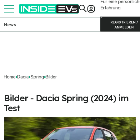
Für eine persönlich
Erfahrung
REGISTRIEREN /
News
ANMELDEN
Home
Dacia
Spring
Bilder
Bilder - Dacia Spring (2024) im
Test