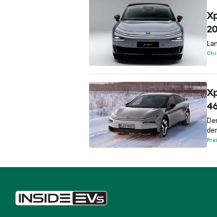
Xp
20
Lan
Chi
Xp
46
Der
de
Pre