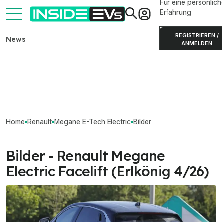
Für eine persönlich
Erfahrung
REGISTRIEREN /
News
ANMELDEN
Home
Renault
Megane E-Tech Electric
Bilder
Bilder - Renault Megane
Electric Facelift (Erlkönig 4/26)