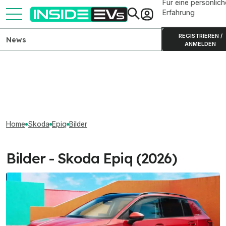
Für eine persönlich
Erfahrung
REGISTRIEREN /
News
ANMELDEN
Home
Skoda
Epiq
Bilder
Bilder - Skoda Epiq (2026)