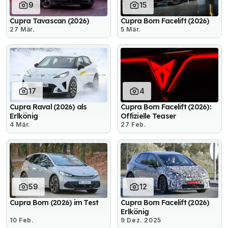
9
15
Cupra Tavascan (2026)
Cupra Born Facelift (2026)
27 Mär.
5 Mär.
17
4
Cupra Raval (2026) als
Cupra Born Facelift (2026):
Erlkönig
Offizielle Teaser
4 Mär.
27 Feb.
59
12
Cupra Born (2026) im Test
Cupra Born Facelift (2026)
Erlkönig
10 Feb.
9 Dez. 2025