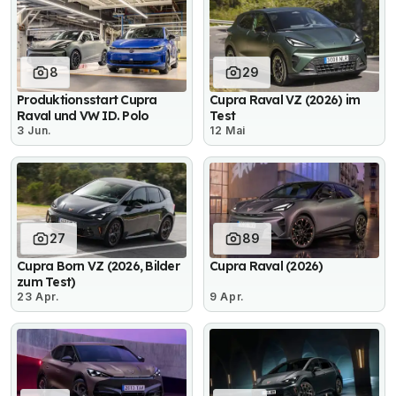
8
29
Produktionsstart Cupra
Cupra Raval VZ (2026) im
Raval und VW ID. Polo
Test
3 Jun.
12 Mai
27
89
Cupra Born VZ (2026, Bilder
Cupra Raval (2026)
zum Test)
23 Apr.
9 Apr.