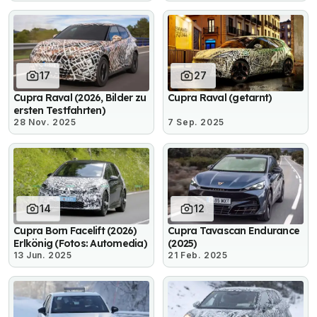
17
27
Cupra Raval (2026, Bilder zu
Cupra Raval (getarnt)
ersten Testfahrten)
28 Nov. 2025
7 Sep. 2025
14
12
Cupra Born Facelift (2026)
Cupra Tavascan Endurance
Erlkönig (Fotos: Automedia)
(2025)
13 Jun. 2025
21 Feb. 2025