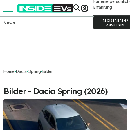
Für eine persönlich
Erfahrung
REGISTRIEREN /
News
ANMELDEN
Home
Dacia
Spring
Bilder
Bilder - Dacia Spring (2026)