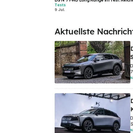
DS N°7 FWD Long Range im Test: Reich
Tests
9 Jul.
Aktuellste Nachrich
S
D
7
N
D
S
N