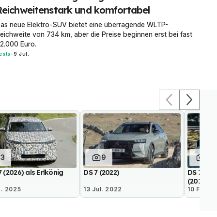
Reichweitenstark und komfortabel
as neue Elektro-SUV bietet eine überragende WLTP-
eichweite von 734 km, aber die Preise beginnen erst bei fast
2.000 Euro.
ests
-
9 Jul.
13
9
9
 (2026) als Erlkönig
DS 7 (2022)
DS 7 Cro
(2018)
g. 2025
13 Jul. 2022
10 Feb. 