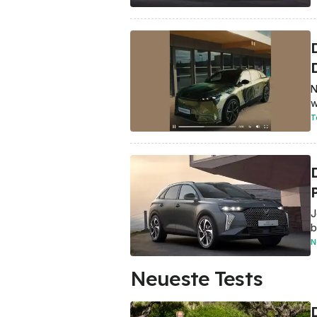
N
w
T
D
J
b
N
Neueste Tests