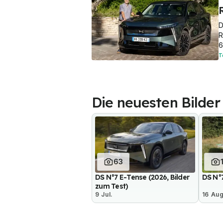
D
R
6
T
Die neuesten Bilder
63
DS N°7 E-Tense (2026, Bilder
DS N°7
zum Test)
9 Jul.
16 Au