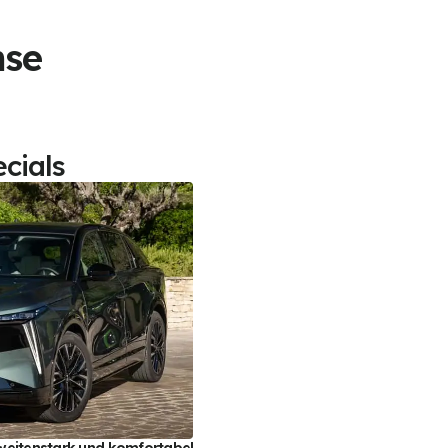
nse
cials