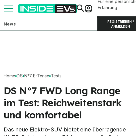
Für eine persönlich
Erfahrung
REGISTRIEREN /
News
ANMELDEN
Lucid Air Grand Touring
Skoda Peaq: Produktion des
Kia EV4 Air (20
(2026) im Test: Verkanntes
großen Elektro-SUVs
im Test: König 
Genie?
gestartet
Kompaktklasse
Home
DS
N°7 E-Tense
Tests
DS N°7 FWD Long Range
im Test: Reichweitenstark
und komfortabel
Das neue Elektro-SUV bietet eine überragende