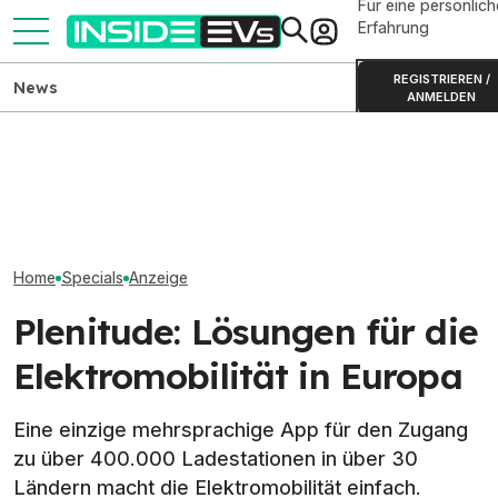
Für eine persönlich
Erfahrung
REGISTRIEREN /
News
ANMELDEN
Hyundai Kona (
Plenitude On The Road: So
Volvo EX50 soll den EX40 in
Rendering-Video
funktioniert die Lade-App
den USA künftig ersetzen
neuem Design
Home
Specials
Anzeige
Plenitude: Lösungen für die
Elektromobilität in Europa
Eine einzige mehrsprachige App für den Zugang
zu über 400.000 Ladestationen in über 30
Ländern macht die Elektromobilität einfach.