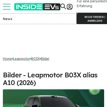
Für eine persönlich
Erfahrung
REGISTRIEREN /
News
ANMELDEN
Home
Leapmotor
B03X
Bilder
Bilder - Leapmotor B03X alias
A10 (2026)