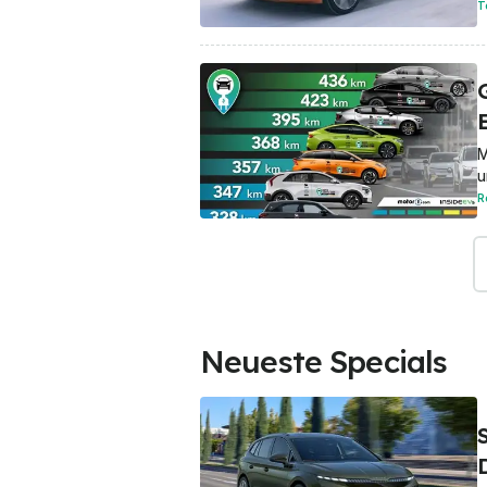
T
M
u
R
Neueste Specials