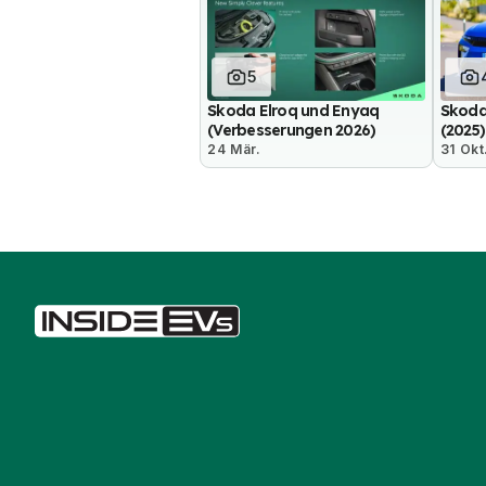
5
Skoda Elroq und Enyaq
Skoda
(Verbesserungen 2026)
(2025)
24 Mär.
31 Okt