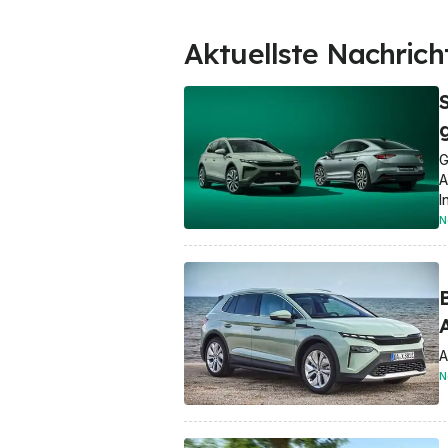
Aktuellste Nachrich
G
A
I
N
B
A
N