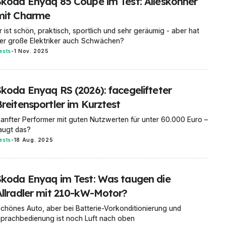
Skoda Enyaq 85 Coupé im Test: Alleskönner
mit Charme
r ist schön, praktisch, sportlich und sehr geräumig - aber hat
er große Elektriker auch Schwächen?
ests
-
1 Nov. 2025
Skoda Enyaq RS (2026): facegelifteter
Breitensportler im Kurztest
anfter Performer mit guten Nutzwerten für unter 60.000 Euro –
augt das?
ests
-
18 Aug. 2025
Skoda Enyaq im Test: Was taugen die
Allradler mit 210-kW-Motor?
chönes Auto, aber bei Batterie-Vorkonditionierung und
prachbedienung ist noch Luft nach oben