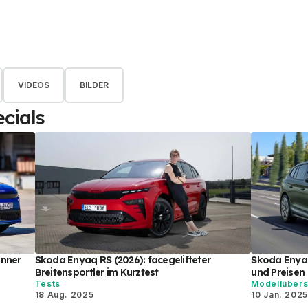
VIDEOS
BILDER
cials
önner
Skoda Enyaq RS (2026): facegelifteter
Skoda Enyaq
Breitensportler im Kurztest
und Preisen
Tests
Modellübers
18 Aug. 2025
10 Jan. 2025