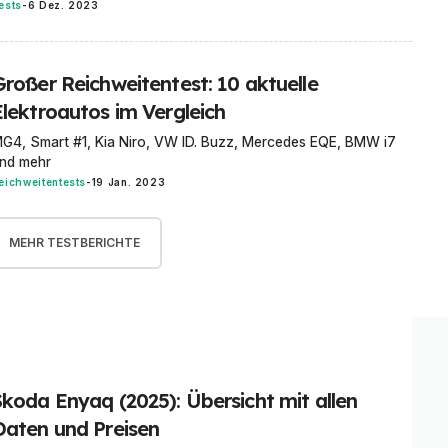
ests
-
6 Dez. 2023
Großer Reichweitentest: 10 aktuelle
Elektroautos im Vergleich
G4, Smart #1, Kia Niro, VW ID. Buzz, Mercedes EQE, BMW i7
nd mehr
eichweitentests
-
19 Jan. 2023
MEHR TESTBERICHTE
Skoda Enyaq (2025): Übersicht mit allen
Daten und Preisen