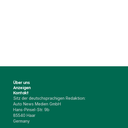
37
3
yaq RS (2025)
Skoda Enyaq und Enyaq
Skoda Enyaq
Coupé (2025)
(Skizzen)
025
8 Jan. 2025
18 Dez. 202
Über uns
Anzeigen
Kontakt
Sitz der deutschsprachigen Redaktion:
Auto News Medien GmbH
Hans-Pinsel-Str. 9b
85540 Haar
Germany