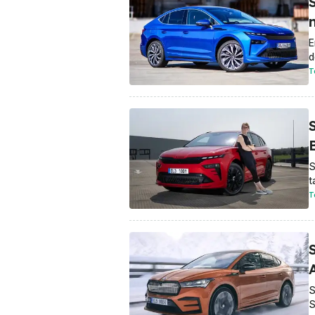
E
d
T
S
t
T
S
S