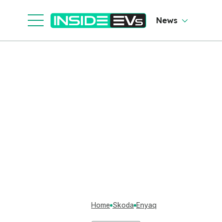
News
Home
Skoda
Enyaq