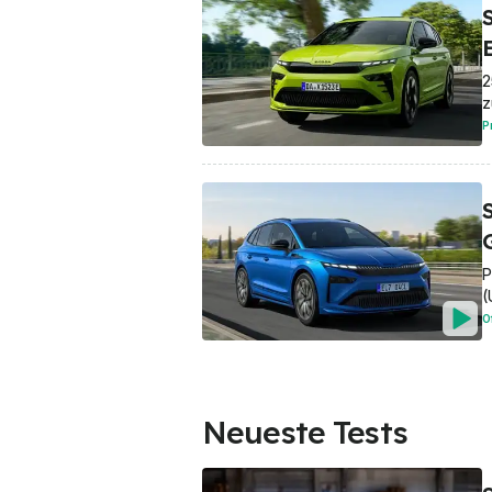
2
z
P
S
G
P
(
O
Neueste Tests