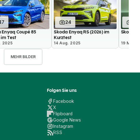
47
24
13
 Enyaq Coupé 85
Skoda Enyaq RS (2026) im
Skoda En
 im Test
Kurztest
. 2025
14 Aug. 2025
19 Mai 2
MEHR BILDER
Folgen Sie uns
Facebook
X
Flipboard
Google News
Instagram
RSS