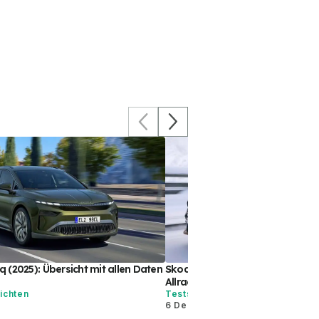
 (2025): Übersicht mit allen Daten
Skoda Enyaq im Test: Was taug
Allradler mit 210-kW-Motor?
ichten
Tests
6 Dez. 2023