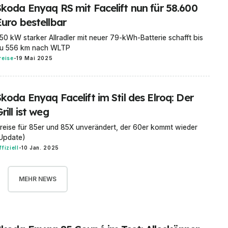
Skoda Enyaq RS mit Facelift nun für 58.600
Euro bestellbar
50 kW starker Allradler mit neuer 79-kWh-Batterie schafft bis
u 556 km nach WLTP
reise
-
19 Mai 2025
koda Enyaq Facelift im Stil des Elroq: Der
rill ist weg
reise für 85er und 85X unverändert, der 60er kommt wieder
Update)
ffiziell
-
10 Jan. 2025
MEHR NEWS