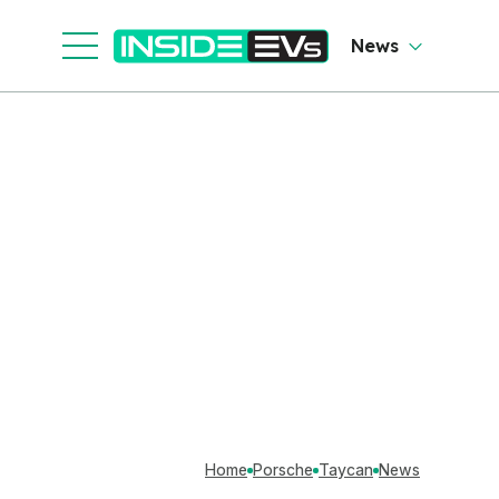
News
Home
Porsche
Taycan
News