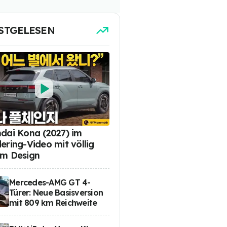
STGELESEN
dai Kona (2027) im
ering-Video mit völlig
m Design
Mercedes-AMG GT 4-
Türer: Neue Basisversion
mit 809 km Reichweite