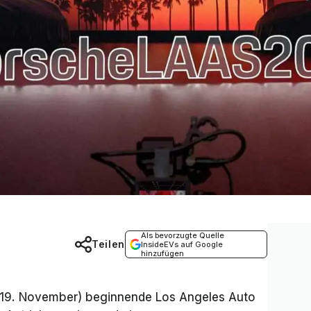
Als bevorzugte Quelle
Teilen
InsideEVs auf Google
hinzufügen
(19. November) beginnende Los Angeles Auto