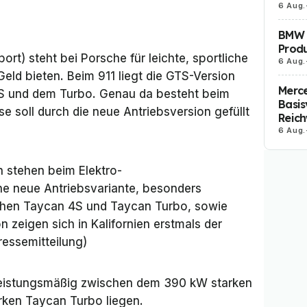
6 Aug.
BMW i
Produ
rt) steht bei Porsche für leichte, sportliche
6 Aug.
 Geld bieten. Beim 911 liegt die GTS-Version
Merc
S und dem Turbo. Genau da besteht beim
Basis
e soll durch die neue Antriebsversion gefüllt
Reich
6 Aug.
n stehen beim Elektro-
e neue Antriebsvariante, besonders
ischen Taycan 4S und Taycan Turbo, sowie
on zeigen sich in Kalifornien erstmals der
ressemitteilung)
eistungsmäßig zwischen dem 390 kW starken
ken Taycan Turbo liegen.