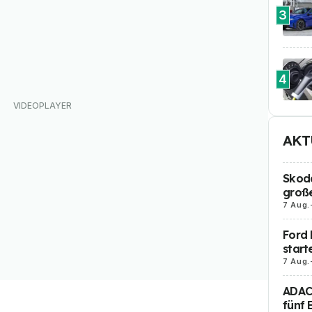
3
4
AKT
Skoda
große
7 Aug.
Ford 
start
7 Aug.
ADAC 
fünf 