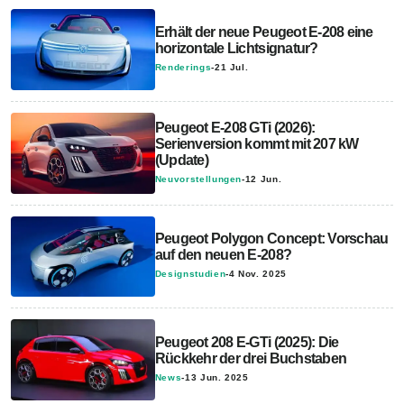
Erhält der neue Peugeot E-208 eine
horizontale Lichtsignatur?
Renderings
-
21 Jul.
Peugeot E-208 GTi (2026):
Serienversion kommt mit 207 kW
(Update)
Neuvorstellungen
-
12 Jun.
Peugeot Polygon Concept: Vorschau
auf den neuen E-208?
Designstudien
-
4 Nov. 2025
Peugeot 208 E-GTi (2025): Die
Rückkehr der drei Buchstaben
News
-
13 Jun. 2025