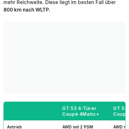
mehr Reichweite. Diese liegt im besten Fall über
800 km nach WLTP
.
GT 53 4-Türer
GT 55
Coupé 4Matic+
Coupé
Antrieb
AWD mit 2 PSM
AWD mi