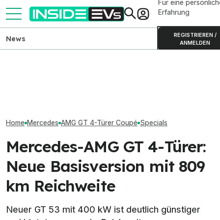
Für eine persönlich
Erfahrung
REGISTRIEREN /
News
ANMELDEN
Elektrische Mercedes C-
Kia PV5 Passenger (2026)
Mercedes CLA el
Klasse wohl bald als C 250
im Test: Besser als der VW
Alle Daten, Ant
und C 300 4Matic
ID. Buzz?
Preise
Home
Mercedes
AMG GT 4-Türer Coupé
Specials
Mercedes-AMG GT 4-Türer:
Neue Basisversion mit 809
km Reichweite
Neuer GT 53 mit 400 kW ist deutlich günstiger