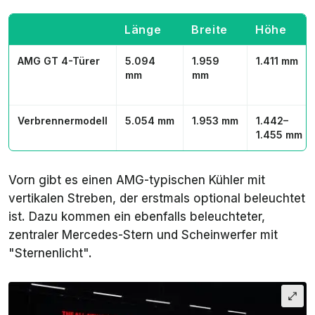
Länge
Breite
Höhe
AMG GT 4-Türer
5.094
1.959
1.411 mm
mm
mm
Verbrennermodell
5.054 mm
1.953 mm
1.442–
1.455 mm
Vorn gibt es einen AMG-typischen Kühler mit
vertikalen Streben, der erstmals optional beleuchtet
ist. Dazu kommen ein ebenfalls beleuchteter,
zentraler Mercedes-Stern und Scheinwerfer mit
"Sternenlicht".