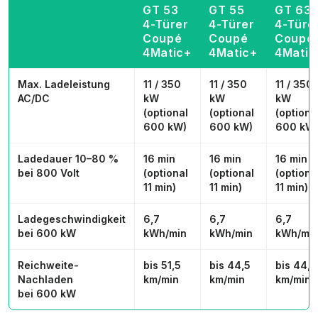
GT 53
GT 55
GT 63
4-Türer
4-Türer
4-Türe
Coupé
Coupé
Coupé
4Matic+
4Matic+
4Matic
Max. Ladeleistung
11 / 350
11 / 350
11 / 350
AC/DC
kW
kW
kW
(optional
(optional
(optiona
600 kW)
600 kW)
600 kW
Ladedauer 10–80 %
16 min
16 min
16 min
bei 800 Volt
(optional
(optional
(optiona
11 min)
11 min)
11 min)
Ladegeschwindigkeit
6,7
6,7
6,7
bei 600 kW
kWh/min
kWh/min
kWh/mi
Reichweite-
bis 51,5
bis 44,5
bis 44,3
Nachladen
km/min
km/min
km/min
bei 600 kW