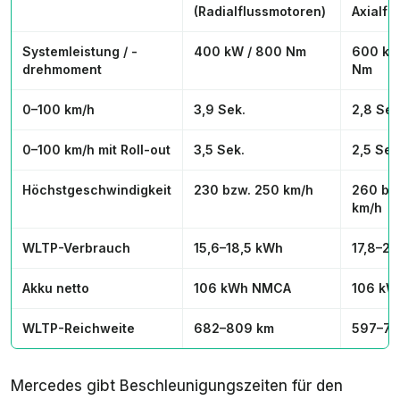
(Radialflussmotoren)
Axialfl
Systemleistung / -
400 kW / 800 Nm
600 kW
drehmoment
Nm
0–100 km/h
3,9 Sek.
2,8 Sek
0–100 km/h mit Roll-out
3,5 Sek.
2,5 Sek
Höchstgeschwindigkeit
230 bzw. 250 km/h
260 bz
km/h
WLTP-Verbrauch
15,6–18,5 kWh
17,8–21
Akku netto
106 kWh NMCA
106 k
WLTP-Reichweite
682–809 km
597–70
Mercedes gibt Beschleunigungszeiten für den