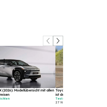
(2026): Modellübersicht mit allen
Toyota bZ4X (2026) im Test: Die
reisen
ist deutlich besser
ichten
Tests
27 Nov. 2025