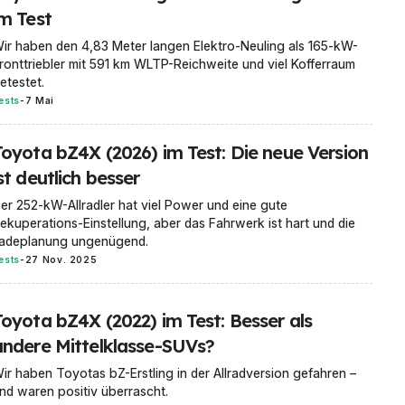
im Test
ir haben den 4,83 Meter langen Elektro-Neuling als 165-kW-
ronttriebler mit 591 km WLTP-Reichweite und viel Kofferraum
etestet.
ests
-
7 Mai
Toyota bZ4X (2026) im Test: Die neue Version
st deutlich besser
er 252-kW-Allradler hat viel Power und eine gute
ekuperations-Einstellung, aber das Fahrwerk ist hart und die
adeplanung ungenügend.
ests
-
27 Nov. 2025
Toyota bZ4X (2022) im Test: Besser als
andere Mittelklasse-SUVs?
ir haben Toyotas bZ-Erstling in der Allradversion gefahren –
nd waren positiv überrascht.