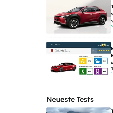
N
O
A
g
S
Neueste Tests