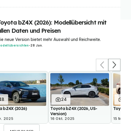
Toyota bZ4X (2026): Modellübersicht mit
allen Daten und Preisen
ie neue Version bietet mehr Auswahl und Reichweite.
odellübersichten
-
28 Jan.
48
24
28
a bZ4X (2026)
Toyota bZ4X (2026, US-
Toyota b
Version)
v. 2025
16 Okt. 2025
15 Mai 2