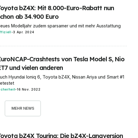
Toyota bZ4X: Mit 8.000-Euro-Rabatt nun
schon ab 34.900 Euro
eues Modelljahr zudem sparsamer und mit mehr Ausstattung
ffiziell
-
3 Apr. 2024
EuroNCAP-Crashtests von Tesla Model S, Nio
ET7 und vielen anderen
uch Hyundai Ioniq 6, Toyota bZ4X, Nissan Ariya und Smart #1
etestet
icherheit
-
16 Nov. 2022
MEHR NEWS
Toyota bZ4X Touring: Die bZ4X-Langversion