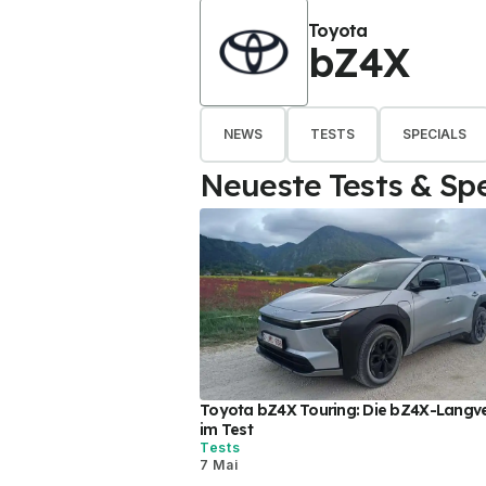
Toyota
bZ4X
NEWS
TESTS
SPECIALS
Neueste Tests & Spe
Toyota bZ4X Touring: Die bZ4X-Langv
im Test
Tests
7 Mai