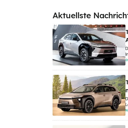
Aktuellste Nachrich
D
I
O
D
L
N