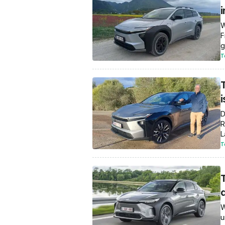
W
F
g
T
i
D
R
L
T
W
u