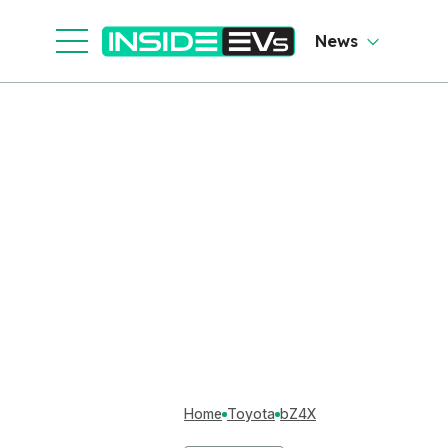
News
Home
Toyota
bZ4X