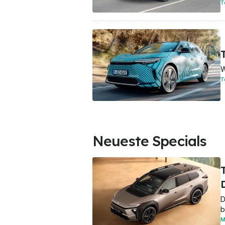
T
W
T
Neueste Specials
D
b
M