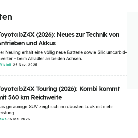
ten
Toyota bZ4X (2026): Neues zur Technik von
Antrieben und Akkus
er Neuling erhält eine völlig neue Batterie sowie Siliciumcarbid-
nverter – beim Allradler an beiden Achsen.
ffiziell
-
26 Nov. 2025
Toyota bZ4X Touring (2026): Kombi kommt
mit 560 km Reichweite
as geräumige SUV zeigt sich im robusten Look mit mehr
eistung
ews
-
15 Mai 2025