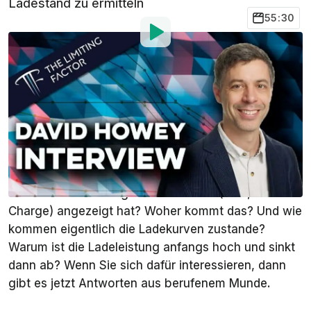
Ladestand zu ermitteln
55:30
Von
:
Stefan Leichsenring
28. Mai 2024
um
20:13 Uhr
Als bevorzugte Quelle
InsideEVs auf Google
hinzufügen
Ist Ihnen das auch schon mal passiert, dass ein
Elektroauto von einem auf den anderen Moment
einen deutlich niedrigeren Ladestand (SoC, State of
Charge) angezeigt hat? Woher kommt das? Und wie
kommen eigentlich die Ladekurven zustande?
Warum ist die Ladeleistung anfangs hoch und sinkt
dann ab? Wenn Sie sich dafür interessieren, dann
gibt es jetzt Antworten aus berufenem Munde.