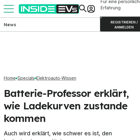
Für eine persönlich
Erfahrung
REGISTRIEREN /
News
ANMELDEN
Warum Verbrauch und
LFP-Batteriezu
Akkukapazität nicht die
Elektro-Bestseller 2026:
verschlechtert s
Reichweite ergeben
Tesla und China dominieren
voller Ladung
Home
Specials
Elektroauto-Wissen
Batterie-Professor erklärt,
wie Ladekurven zustande
kommen
Auch wird erklärt, wie schwer es ist, den