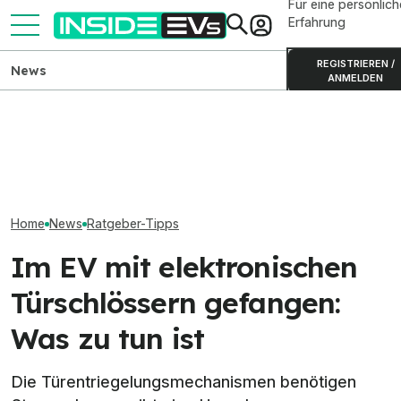
Für eine persönlich
Erfahrung
REGISTRIEREN /
News
ANMELDEN
Die E-Autos mit der größten
ADAC misst AC-
ADAC warnt vor
Anhängelast (2026) sind
Ladeverluste bei fünf
intransparenten
dicke SUVs
Elektroautos im Vergleich
durch Abos im 
Home
News
Ratgeber-Tipps
Im EV mit elektronischen
Türschlössern gefangen:
Was zu tun ist
Die Türentriegelungsmechanismen benötigen