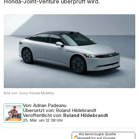
Honda-Joint-Venture überprüft wird.
Bild von:
Sony Honda Mobility
Von
: Adrian Padeanu
Übersetzt von
: Roland Hildebrandt
Veröffentlicht von
:
Roland Hildebrandt
25. Mär.
um
12:38 Uhr
Als bevorzugte Quelle
InsideEVs auf Google