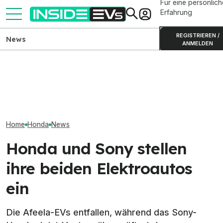
Für eine persönlich
Erfahrung
REGISTRIEREN /
News
ANMELDEN
Denza Z9GT jetzt auch im
ADAC misst AC-
Smart #2 zeigt s
Leasing, Kaufpreis deutlich
Ladeverluste bei fünf
Graffiti-Kunstw
gestiegen
Elektroautos im Vergleich
Metropolen
Home
Honda
News
Honda und Sony stellen
ihre beiden Elektroautos
ein
Die Afeela-EVs entfallen, während das Sony-