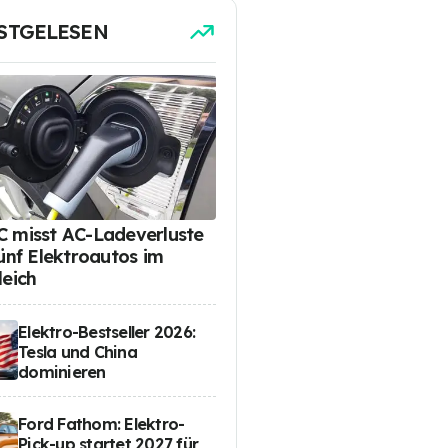
STGELESEN
 misst AC-Ladeverluste
fünf Elektroautos im
leich
Elektro-Bestseller 2026:
Tesla und China
dominieren
Ford Fathom: Elektro-
Pick-up startet 2027 für