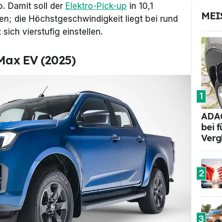
. Damit soll der
Elektro-Pick-up
in 10,1
MEI
 die Höchstgeschwindigkeit liegt bei rund
sich vierstufig einstellen.
-Max EV (2025)
1
ADAC
bei 
Verg
2
3