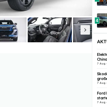
4
AKT
Elekt
Chin
7 Aug.
Skoda
große
7 Aug.
Ford 
start
7 Aug.