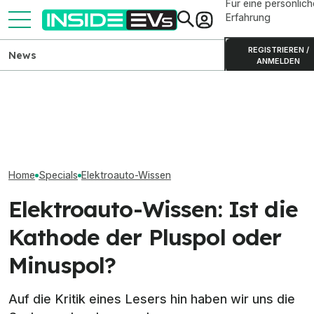
Für eine persönlich
Erfahrung
REGISTRIEREN /
News
ANMELDEN
Warum Verbrauch und
Mercedes-AMG GT 4-Türer:
LFP-Batteriezu
Akkukapazität nicht die
Neue Basisversion mit 809
verschlechtert s
Reichweite ergeben
km Reichweite
voller Ladung
Home
Specials
Elektroauto-Wissen
Elektroauto-Wissen: Ist die
Kathode der Pluspol oder
Minuspol?
Auf die Kritik eines Lesers hin haben wir uns die