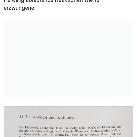
freiwillig ablaufende Reaktionen wie für
erzwungene.