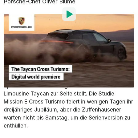
Porsche-Chef Oliver Blume
Von
: Adrian Padeanu
Übersetzt von
:
Stefan Leichsenring
4. Mär. 2021
um
15:07 Uhr
Als bevorzugte Quelle
InsideEVs auf Google
hinzufügen
Porsche trägt seinen Teil zur Rettung des Kombis
bei, indem die Stuttgarter Marke dem Panamera
Sport Turismo eine "Langdachversion" der Elektro-
Limousine Taycan zur Seite stellt. Die Studie
Mission E Cross Turismo feiert in wenigen Tagen ihr
dreijähriges Jubiläum, aber die Zuffenhausener
warten nicht bis Samstag, um die Serienversion zu
enthüllen.