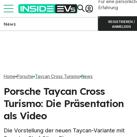
Für eine persönlich
Erfahrung
REGISTRIEREN /
News
ANMELDEN
Porsche Taycan E-Shift im
ADAC misst AC-
Elektrischer M
Test: So bewerten Experten
Ladeverluste bei fünf
startet mit 657
das System
Elektroautos im Vergleich
Reichweite
Home
Porsche
Taycan Cross Turismo
News
Porsche Taycan Cross
Turismo: Die Präsentation
als Video
Die Vorstellung der neuen Taycan-Variante mit