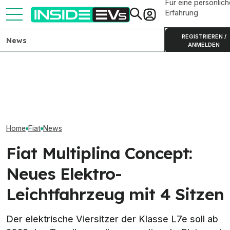
Für eine persönlich
Erfahrung
REGISTRIEREN /
News
ANMELDEN
Fiat Grizzly erhält offenbar
Range Rover GT
Antriebe des C3 Aircross
Elektro-Bestseller 2026:
Elektro-Gran-Tu
und Frontera
Tesla und China dominieren
Prototyp
Home
Fiat
News
Fiat Multiplina Concept:
Neues Elektro-
Leichtfahrzeug mit 4 Sitzen
Der elektrische Viersitzer der Klasse L7e soll ab