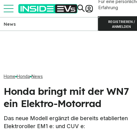
Für eine persönlich
Erfahrung
REGISTRIEREN /
News
ANMELDEN
ADAC testet zehn E-
Kia PV5 Passenger (2026)
Bestätigt: Honda
Scooter: Zwei Lenker
im Test: Besser als der VW
Deutschland nur
brechen
ID. Buzz?
Lagerfahrzeug
Home
Honda
News
Honda bringt mit der WN7
ein Elektro-Motorrad
Das neue Modell ergänzt die bereits etablierten
Elektroroller EM1 e: und CUV e: