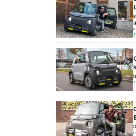
I
g
s
T
I
T
D
u