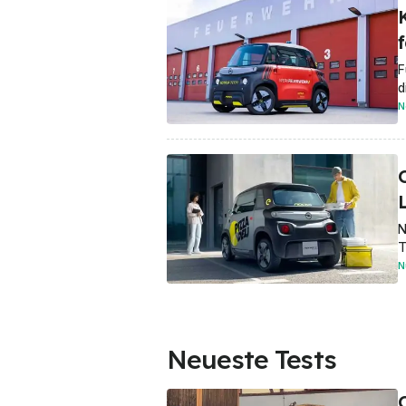
F
d
N
N
T
N
Neueste Tests