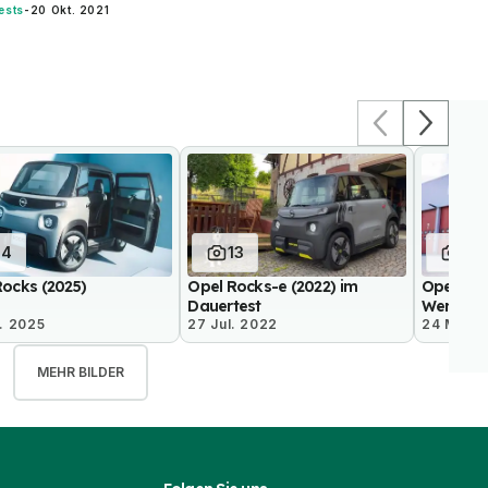
ests
-
20 Okt. 2021
14
13
4
Rocks (2025)
Opel Rocks-e (2022) im
Opel Roc
Dauertest
Werksfe
. 2025
27 Jul. 2022
24 Mai 2
MEHR BILDER