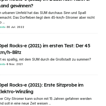
Land gewinnen?
m urbanen Umfeld hat das SUM durchaus Sinn und Spaß
emacht. Das Dorfleben liegt dem 45-km/h-Stromer aber nicht
o ...
ests
-
30 Jul. 2022
Opel Rocks-e (2021) im ersten Test: Der 45
km/h-Blitz
st es spaßig, mit dem SUM durch die Großstadt zu summen?
ests
-
9 Nov. 2021
Opel Rocks-e (2021): Erste Sitzprobe im
Elektro-Winzling
er City-Stromer kann schon mit 15 Jahren gefahren werden
nd soll in eine neue Zeit weisen ...