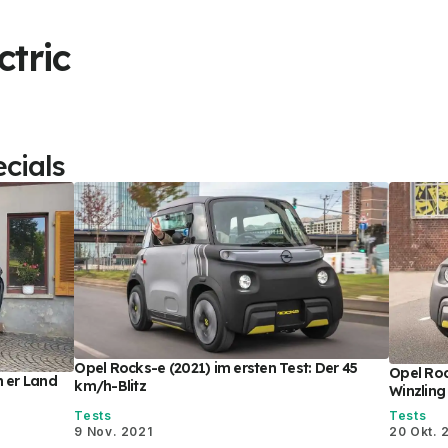
ctric
cials
Opel Rocks-e (2021) im ersten Test: Der 45
Opel Roc
n er Land
km/h-Blitz
Winzling
Tests
Tests
9 Nov. 2021
20 Okt. 