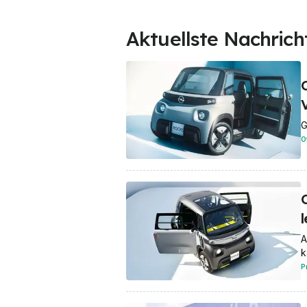
Aktuellste Nachrich
O
G
O
A
k
P