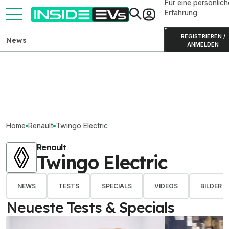
Für eine persönlich
Erfahrung
REGISTRIEREN /
News
ANMELDEN
Home
Renault
Twingo Electric
Renault
Twingo Electric
NEWS
TESTS
SPECIALS
VIDEOS
BILDER
Neueste Tests & Specials