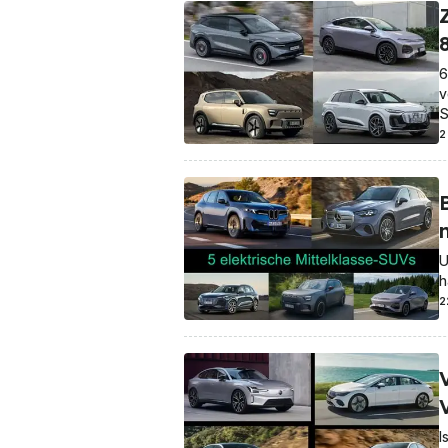
6
v
S
2
U
h
2
I