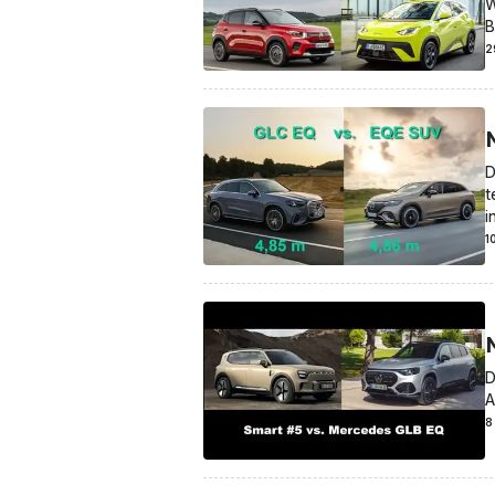
W
B
2
D
t
i
1
D
A
8