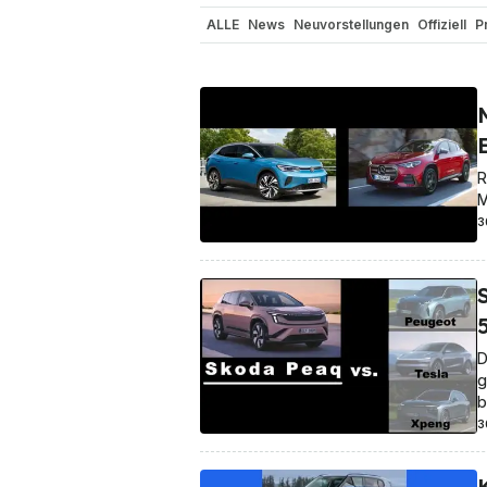
ALLE
News
Neuvorstellungen
Offiziell
P
Nutzfahrzeuge
Reichweite / Stromverbrau
In eigener Sache
Gerüchte
Sicherheit
El
Elon Musk
Elektro-Luftfahrzeuge
Elektro-
R
M
3
D
g
b
3