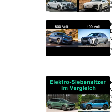
g
1
N
s
h
3
D
a
1