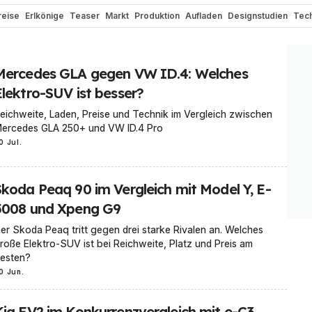
reise
Erlkönige
Teaser
Markt
Produktion
Aufladen
Designstudien
Tech
ch
Renderings
Elektroauto-Vergleiche
Elektro-Zweiräder
Batterien
Cam
ektroauto-Umbau
Bizarr
Wasserstoff
Historie und Oldtimer
Motorsport N
Mercedes GLA gegen VW ID.4: Welches
Roller
E-Bikes
Elektro-Busse
Elektro-SUV ist besser?
eichweite, Laden, Preise und Technik im Vergleich zwischen
ercedes GLA 250+ und VW ID.4 Pro
0 Jul.
Skoda Peaq 90 im Vergleich mit Model Y, E-
5008 und Xpeng G9
er Skoda Peaq tritt gegen drei starke Rivalen an. Welches
roße Elektro-SUV ist bei Reichweite, Platz und Preis am
esten?
0 Jun.
Kia EV2 im Konkurrenzvergleich mit e-C3,