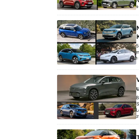
N
9
5
m
1
B
S
L
2