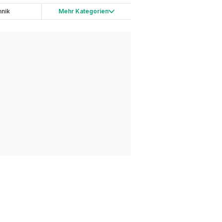
nik
Mehr Kategorien
ping
China
etwork