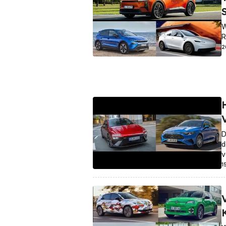
W
R
2
D
d
v
1
V