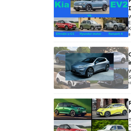
W
E
K
8
W
S
1
T
C