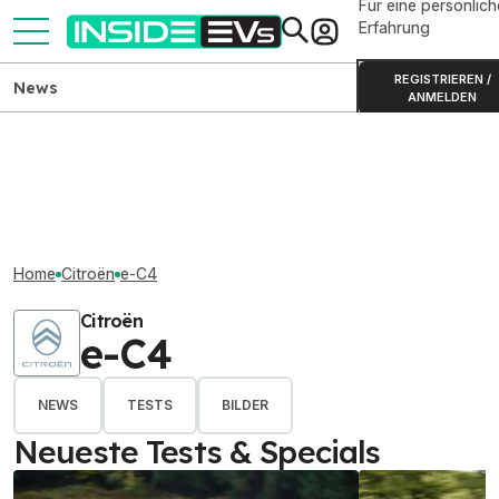
Für eine persönlich
Erfahrung
REGISTRIEREN /
News
ANMELDEN
Home
Citroën
e-C4
Citroën
e-C4
NEWS
TESTS
BILDER
Neueste Tests & Specials