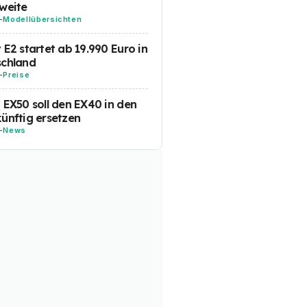
weite
-
Modellübersichten
 E2 startet ab 19.990 Euro in
schland
-
Preise
 EX50 soll den EX40 in den
ünftig ersetzen
-
News