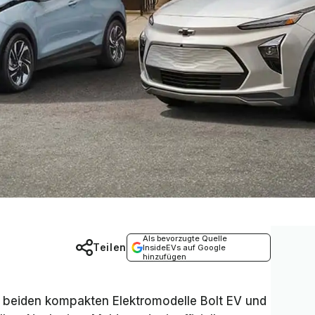
Als bevorzugte Quelle
Teilen
InsideEVs auf Google
hinzufügen
er beiden kompakten Elektromodelle Bolt EV und