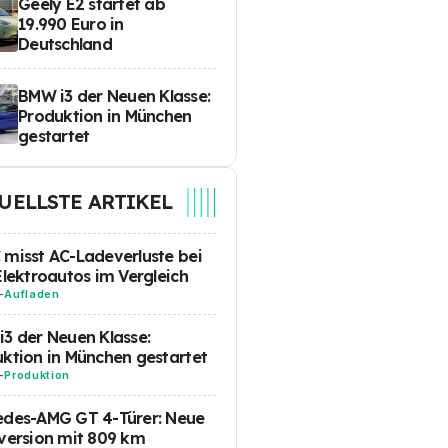
Geely E2 startet ab
19.990 Euro in
Deutschland
BMW i3 der Neuen Klasse:
Produktion in München
gestartet
UELLSTE ARTIKEL
misst AC-Ladeverluste bei
Elektroautos im Vergleich
-
Aufladen
3 der Neuen Klasse:
ktion in München gestartet
-
Produktion
edes-AMG GT 4-Türer: Neue
version mit 809 km