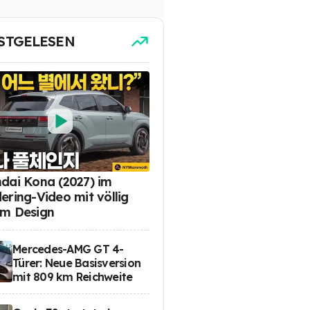
STGELESEN
dai Kona (2027) im
ering-Video mit völlig
m Design
Mercedes-AMG GT 4-
Türer: Neue Basisversion
mit 809 km Reichweite