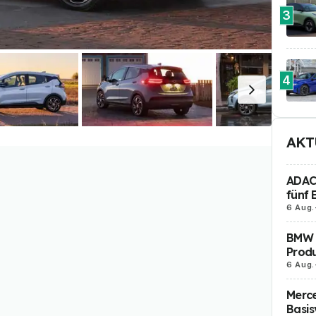
3
4
AKT
ADAC 
fünf 
6 Aug.
BMW i
Produ
6 Aug.
Merc
Basis