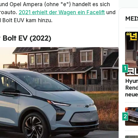
und Opel Ampera (ohne "e") handelt es sich
troauto.
2021 erhielt der Wagen ein Facelift
und
MEI
 Bolt EUV kam hinzu.
t Bolt EV (2022)
1
Hyun
Rend
neue
2