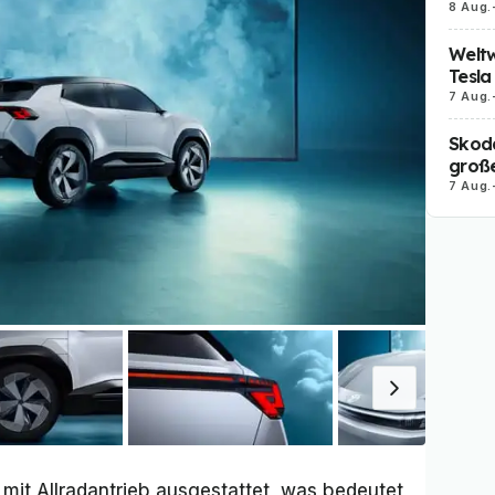
8 Aug.
Weltw
Tesla
7 Aug.
Skoda
große
7 Aug.
h mit Allradantrieb ausgestattet, was bedeutet,