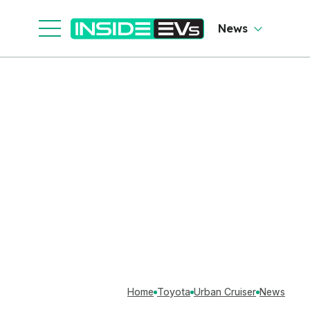
News
Home
Toyota
Urban Cruiser
News