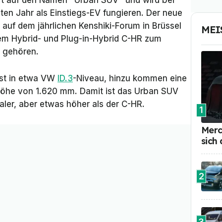
rt auf den Namen "Urban SUV" und wird bei
ten Jahr als Einstiegs-EV fungieren. Der neue
r auf dem jährlichen Kenshiki-Forum in Brüssel
MEI
dem Hybrid- und Plug-in-Hybrid C-HR zum
 gehören.
ist in etwa VW
ID.3
-Niveau, hinzu kommen eine
Höhe von 1.620 mm. Damit ist das Urban SUV
ler, aber etwas höher als der C-HR.
1
Merc
sich
2
3