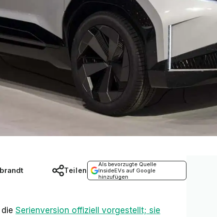
Als bevorzugte Quelle
brandt
Teilen
InsideEVs auf Google
hinzufügen
 die
Serienversion offiziell vorgestellt; sie