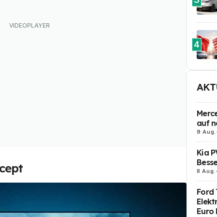
4
AKT
Merce
auf n
9 Aug.
Kia P
Besse
cept
8 Aug.
Ford 
Elekt
Euro 