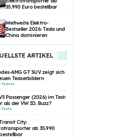
Elektrotransporter ab
35.990 Euro bestellbar
Weltweite Elektro-
Bestseller 2026: Tesla und
China dominieren
UELLSTE ARTIKEL
des-AMG GT SUV zeigt sich
euen Teaserbildern
-
Teaser
V5 Passenger (2026) im Test:
r als der VW ID. Buzz?
-
Tests
Transit City:
rotransporter ab 35.990
bestellbar