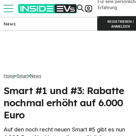
Für eine persönlich
Erfahrung
REGISTRIEREN /
News
ANMELDEN
Smart #2 zeigt sich als
Weltweite Elektro-Bestseller
Smart #5: Basis
Graffiti-Kunstwerk in sechs
2026: Tesla und China
400 Volt offenb
Metropolen
dominieren
Aus
Home
Smart
News
Smart #1 und #3: Rabatte
nochmal erhöht auf 6.000
Euro
Auf den noch recht neuen Smart #5 gibt es nun