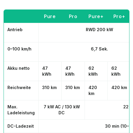
Pure
Pro
Pure+
Pro+
Antrieb
RWD 200 kW
0–100 km/h
6,7 Sek.
Akku netto
47
47
62
62
kWh
kWh
kWh
kWh
Reichweite
310 km
310 km
420
420 km
km
Max.
7 kW AC / 130 kW
22 k
Ladeleistung
DC
DC-Ladezeit
30 min (10–8