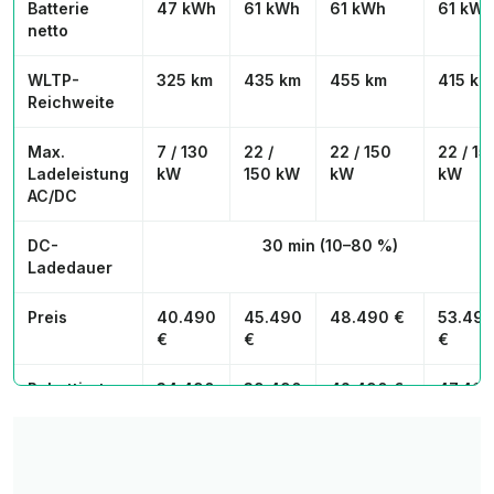
Batterie
47 kWh
61 kWh
61 kWh
61 kWh
netto
WLTP-
325 km
435 km
455 km
415 km
Reichweite
Max.
7 / 130
22 /
22 / 150
22 / 15
Ladeleistung
kW
150 kW
kW
kW
AC/DC
DC-
30 min (10–80 %)
Ladedauer
Preis
40.490
45.490
48.490 €
53.49
€
€
€
Rabattiert
34.490
39.490
42.490 €
47.490
€
€
€