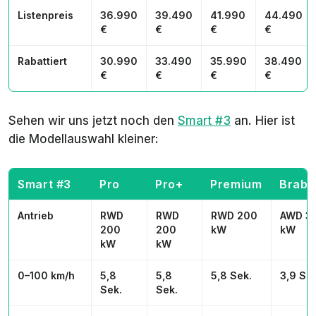
Listenpreis
36.990
39.490
41.990
44.490
€
€
€
€
Rabattiert
30.990
33.490
35.990
38.490
€
€
€
€
Sehen wir uns jetzt noch den
Smart #3
an. Hier ist
die Modellauswahl kleiner:
Smart #3
Pro
Pro+
Premium
Brabu
Antrieb
RWD
RWD
RWD 200
AWD 3
200
200
kW
kW
kW
kW
0–100 km/h
5,8
5,8
5,8 Sek.
3,9 Sek
Sek.
Sek.