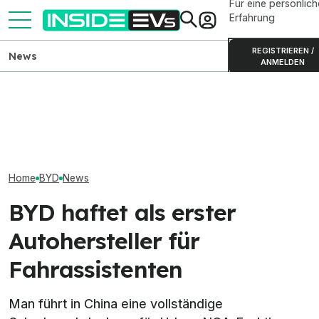
Für eine persönlich
Erfahrung
REGISTRIEREN /
News
ANMELDEN
BYD verlängert E-Bonus bis
BYD Dolphin Sur
September mit bis zu 21.010
Elektro-Bestseller 2026:
Test: Nur günst
Euro Rabatt
Tesla und China dominieren
gut?
Home
BYD
News
BYD haftet als erster
Autohersteller für
Fahrassistenten
Man führt in China eine vollständige