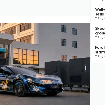
Weltw
Tesla
7 Aug.
Skoda
große
7 Aug.
Ford 
start
7 Aug.