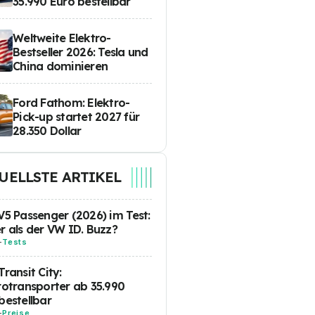
35.990 Euro bestellbar
Weltweite Elektro-
Bestseller 2026: Tesla und
China dominieren
Ford Fathom: Elektro-
Pick-up startet 2027 für
28.350 Dollar
UELLSTE ARTIKEL
V5 Passenger (2026) im Test:
r als der VW ID. Buzz?
-
Tests
Transit City:
rotransporter ab 35.990
bestellbar
-
Preise