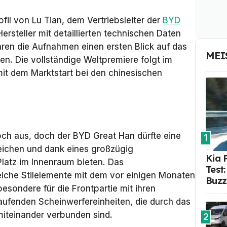
fil von Lu Tian, dem Vertriebsleiter der
BYD
ersteller mit detaillierten technischen Daten
ren die Aufnahmen einen ersten Blick auf das
MEI
ten. Die vollständige Weltpremiere folgt im
 mit dem Marktstart bei den chinesischen
h aus, doch der BYD Great Han dürfte eine
1
eichen und dank eines großzügig
Kia 
Platz im Innenraum bieten. Das
Test
reiche Stilelemente mit dem vor einigen Monaten
Buzz
sbesondere für die Frontpartie mit ihren
laufenden Scheinwerfereinheiten, die durch das
iteinander verbunden sind.
2