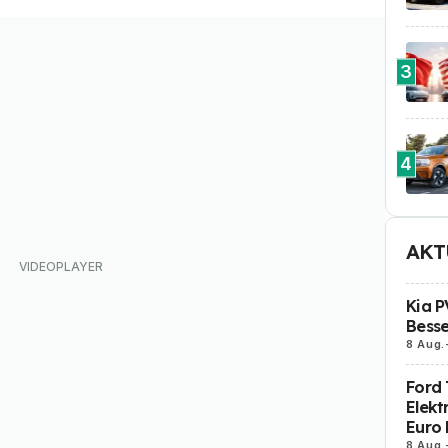
3
4
AKT
Kia P
Besse
8 Aug.
Ford 
Elekt
Euro 
8 Aug.