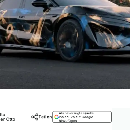
Als bevorzugte Quelle
tto
Teilen
InsideEVs auf Google
er Otto
hinzufügen