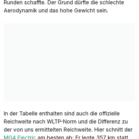
Runden schaffte. Der Grund dürfte die schlechte
Buzz
Aerodynamik und das hohe Gewicht sein.
9.
4,3
295 km
450 km
Renault
Megane
E-Tech
EV60
10.
4,2
289 km
410 km
Aiways
U5
In der Tabelle enthalten sind auch die offizielle
Reichweite nach WLTP-Norm und die Differenz zu
der von uns ermittelten Reichweite. Hier schnitt der
MG4 Electric
am besten ab: Er legte 357 km statt