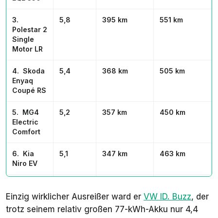
3.
5,8
395 km
551 km
Polestar 2
Single
Motor LR
4. Skoda
5,4
368 km
505 km
Enyaq
Coupé RS
5. MG4
5,2
357 km
450 km
Electric
Comfort
6. Kia
5,1
347 km
463 km
Niro EV
7. Smart
4,8
328 km
440 km
#1 RWD
Einzig wirklicher Ausreißer ward er
VW ID. Buzz
, der
trotz seinem relativ großen 77-kWh-Akku nur 4,4
8. VW ID.
4,4
300 km
423 km