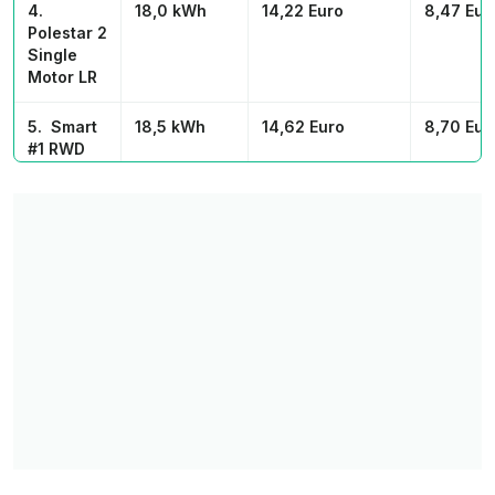
4.
18,0 kWh
14,22 Euro
8,47 Eur
Polestar 2
Single
Motor LR
5. Smart
18,5 kWh
14,62 Euro
8,70 Eur
#1 RWD
6. Aiways
19,7 kWh
15,56 Euro
9,26 Eur
U5
7. Skoda
19,9 kWh
15,72 Euro
9,36 Eur
Enyaq
Coupé RS
8.
20,4 kWh
16,12 Euro
9,59 Eur
Mercedes
EQE 350
9. BMW
22,2 kWh
17,54 Euro
10,44 Eu
i7