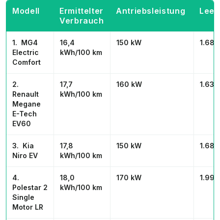
Modell
Ermittelter
Antriebsleistung
Leer
Verbrauch
1. MG4
16,4
150 kW
1.685
Electric
kWh/100 km
Comfort
2.
17,7
160 kW
1.636
Renault
kWh/100 km
Megane
E-Tech
EV60
3. Kia
17,8
150 kW
1.682
Niro EV
kWh/100 km
4.
18,0
170 kW
1.994
Polestar 2
kWh/100 km
Single
Motor LR