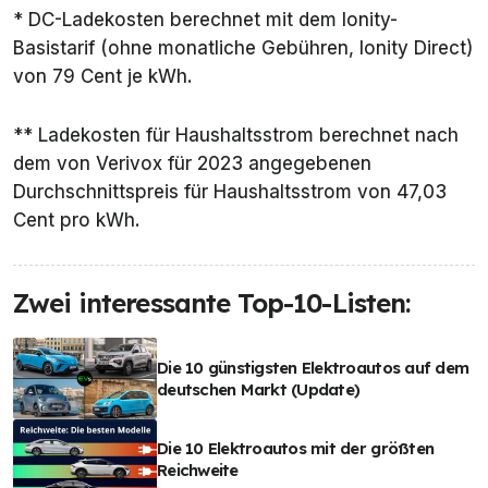
* DC-Ladekosten berechnet mit dem Ionity-
10. VW ID.
24,4 kWh
19,28 Euro
11,48 Eu
Basistarif (ohne monatliche Gebühren, Ionity Direct)
Buzz
von 79 Cent je kWh.
** Ladekosten für Haushaltsstrom berechnet nach
dem von Verivox für 2023 angegebenen
Durchschnittspreis für Haushaltsstrom von 47,03
Cent pro kWh.
Zwei interessante Top-10-Listen:
Die 10 günstigsten Elektroautos auf dem
deutschen Markt (Update)
Die 10 Elektroautos mit der größten
Reichweite