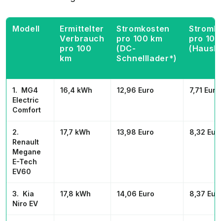
Modell
Ermittelter
Stromkosten
Stromk
Verbrauch
pro 100 km
pro 10
pro 100
(DC-
(Haush
km
Schnelllader*)
1. MG4
16,4 kWh
12,96 Euro
7,71 Euro
Electric
Comfort
2.
17,7 kWh
13,98 Euro
8,32 Eur
Renault
Megane
E-Tech
EV60
3. Kia
17,8 kWh
14,06 Euro
8,37 Eur
Niro EV