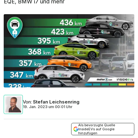
EQE, BMW i7 und mehr
Von
:
Stefan Leichsenring
19. Jan. 2023
um
00:01 Uhr
Als bevorzugte Quelle
InsideEVs auf Google
hinzufügen