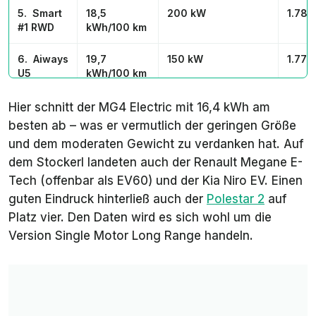
5. Smart
18,5
200 kW
1.788
#1 RWD
kWh/100 km
6. Aiways
19,7
150 kW
1.770
U5
kWh/100 km
7. Skoda
19,9
220 kW
2.178
Hier schnitt der MG4 Electric mit 16,4 kWh am
Enyaq
kWh/100 km
besten ab – was er vermutlich der geringen Größe
Coupé RS
und dem moderaten Gewicht zu verdanken hat. Auf
dem Stockerl landeten auch der Renault Megane E-
8.
20,4
215 kW
2.310
Mercedes
kWh/100 km
Tech (offenbar als EV60) und der Kia Niro EV. Einen
EQE 350
guten Eindruck hinterließ auch der
Polestar 2
auf
Platz vier. Den Daten wird es sich wohl um die
9. BMW
22,2
400 kW
2.640
Version Single Motor Long Range handeln.
i7
kWh/100 km
10. VW ID.
24,4
150 kW
2.402
Buzz
kWh/100 km