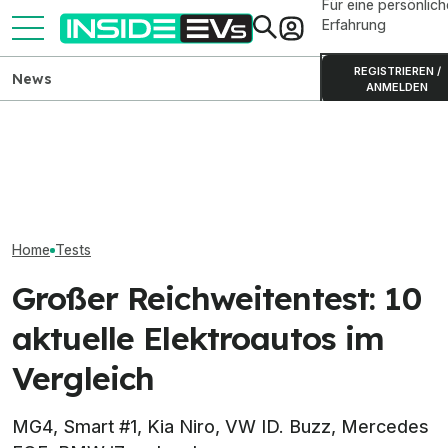
Für eine persönlich
Erfahrung
REGISTRIEREN /
News
ANMELDEN
BMW i3 der Neuen Klasse:
Kia PV5 Passenger (2026)
Elektrischer B
Produktion in München
im Test: Besser als der VW
Erlkönigbilder 
gestartet
ID. Buzz?
Details
Home
Tests
Großer Reichweitentest: 10
aktuelle Elektroautos im
Vergleich
MG4, Smart #1, Kia Niro, VW ID. Buzz, Mercedes