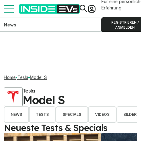
Für eine persönlich
Erfahrung
REGISTRIEREN /
News
ANMELDEN
Home
Tesla
Model S
Tesla
Model S
NEWS
TESTS
SPECIALS
VIDEOS
BILDER
Neueste Tests & Specials