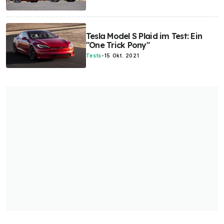
Tesla Model S Plaid im Test: Ein
"One Trick Pony"
Tests
-
15 Okt. 2021