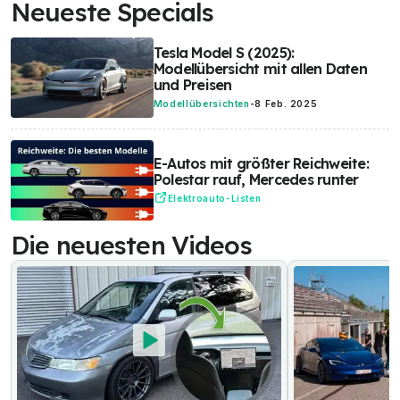
Neueste Specials
Tesla Model S (2025):
Modellübersicht mit allen Daten
und Preisen
Modellübersichten
-
8 Feb. 2025
E-Autos mit größter Reichweite:
Polestar rauf, Mercedes runter
Elektroauto-Listen
Die neuesten Videos