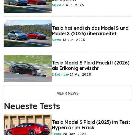
Markt
-
1 Aug. 2025
Tesla hat endlich das Model S und
Model X (2025) überarbeitet
News
-
13 Jun. 2025
Tesla Model S Plaid Facelift (2026)
als Erlkönig erwischt
Erlkönige
-
21 Mai 2025
MEHR NEWS
Neueste Tests
Tesla Model S Plaid (2025) im Test:
Hypercar im Frack
Tests
-
28 Dez. 2025